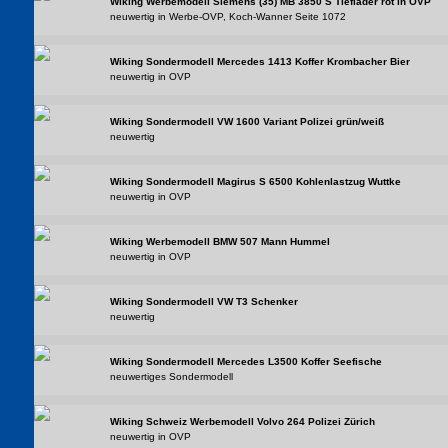
Wiking Werbemodell Siemens (35) MB 3850 S Tieflader rot in OVP
neuwertig in Werbe-OVP, Koch-Wanner Seite 1072
Wiking Sondermodell Mercedes 1413 Koffer Krombacher Bier
neuwertig in OVP
Wiking Sondermodell VW 1600 Variant Polizei grün/weiß
neuwertig
Wiking Sondermodell Magirus S 6500 Kohlenlastzug Wuttke
neuwertig in OVP
Wiking Werbemodell BMW 507 Mann Hummel
neuwertig in OVP
Wiking Sondermodell VW T3 Schenker
neuwertig
Wiking Sondermodell Mercedes L3500 Koffer Seefische
neuwertiges Sondermodell
Wiking Schweiz Werbemodell Volvo 264 Polizei Zürich
neuwertig in OVP