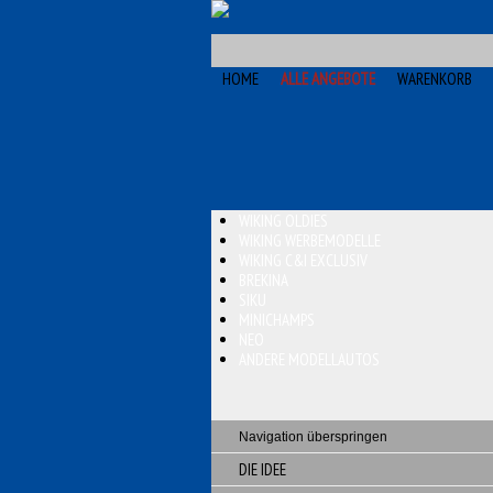
HOME
ALLE ANGEBOTE
WARENKORB
WIKING OLDIES
WIKING WERBEMODELLE
WIKING C&I EXCLUSIV
BREKINA
SIKU
MINICHAMPS
NEO
ANDERE MODELLAUTOS
Navigation überspringen
DIE IDEE