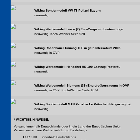
Wiking Sondermodell VW T3 Polizei Bayern
neuwertig
Wiking Werbemodell Iveco (7) EuroCargo mit buntem Logo
neuwertig, Koch-Wanner Seite 928
Wiking Rosenbauer Unimog TLF in gelb Interschutz 2005
neuwertig in OVP
Wiking Werbemodell Henschel HS 100 Lastzug Postbräu
neuwertig
Wiking Werbemodell Siemens (39) Energieübertragung in OVP
neuwertig in OVP; Koch-Wanner Seite 1074
Wiking Sondermodell MAN Pausbacke Pritschen Hängerzug rot
neuwertig
* WICHTIGE HINWEISE:
Versand innerhalb Deutschlands oder in ein Land der Europäischen Union
Versandkosten: nur Portoanteil (1x pro Bestellung)
EUR 5,00
innerhalb Deutschlands