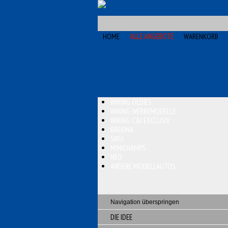
HOME
ALLE ANGEBOTE
WARENKORB
WIKING OLDIES
WIKING WERBEMODELLE
WIKING C&I EXCLUSIV
BREKINA
SIKU
MINICHAMPS
NEO
ANDERE MODELLAUTOS
Navigation überspringen
DIE IDEE