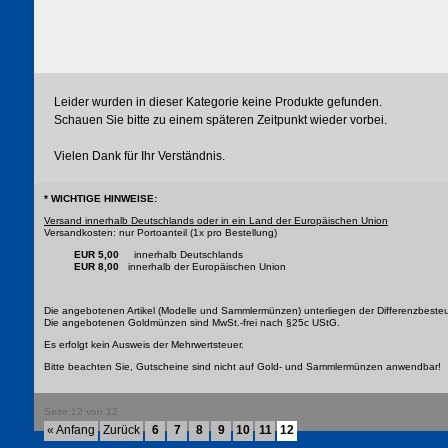
Leider wurden in dieser Kategorie keine Produkte gefunden.
Schauen Sie bitte zu einem späteren Zeitpunkt wieder vorbei.
Vielen Dank für Ihr Verständnis.
* WICHTIGE HINWEISE:
Versand innerhalb Deutschlands oder in ein Land der Europäischen Union
Versandkosten: nur Portoanteil (1x pro Bestellung)
EUR 5,00
innerhalb Deutschlands
EUR 8,00
innerhalb der Europäischen Union
Die angebotenen Artikel (Modelle und Sammlermünzen) unterliegen der Differenzbeste
Die angebotenen Goldmünzen sind MwSt.-frei nach §25c UStG.
Es erfolgt kein Ausweis der Mehrwertsteuer.
Bitte beachten Sie, Gutscheine sind nicht auf Gold- und Sammlermünzen anwendbar!
Seite 12 von 12
« Anfang
Zurück
6
7
8
9
10
11
12