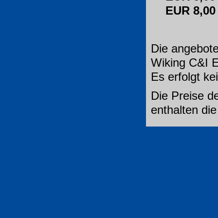
EUR 8,0
Die angebote
Wiking C&I E
Es erfolgt k
Die Preise de
enthalten di