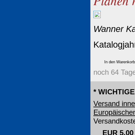
Planen 
Wanner Kat
Katalogjah
noch 64 Tage
* WICHTIGE
Versand inne
Europäische
Versandkoste
EUR 5,00