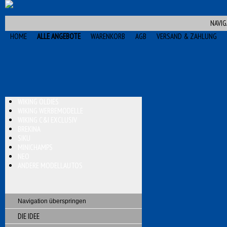
NAVIG
HOME
ALLE ANGEBOTE
WARENKORB
AGB
VERSAND & ZAHLUNG
WIKING OLDIES
WIKING WERBEMODELLE
WIKING C&I EXCLUSIV
BREKINA
SIKU
MINICHAMPS
NEO
ANDERE MODELLAUTOS
Navigation überspringen
DIE IDEE