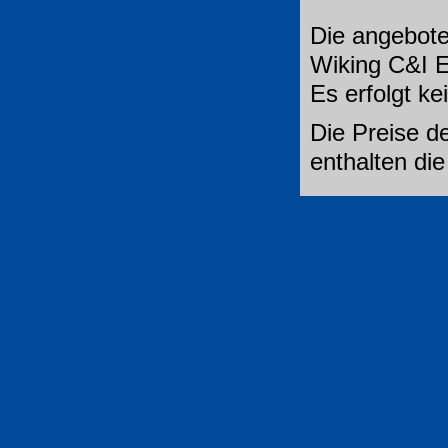
Die angebote
Wiking C&I E
Es erfolgt k
Die Preise de
enthalten di