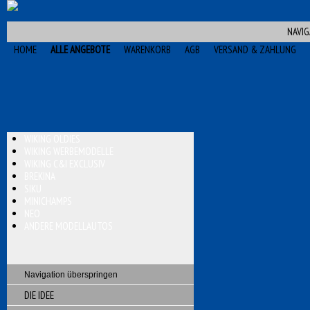
NAVIG
HOME
ALLE ANGEBOTE
WARENKORB
AGB
VERSAND & ZAHLUNG
WIKING OLDIES
WIKING WERBEMODELLE
WIKING C&I EXCLUSIV
BREKINA
SIKU
MINICHAMPS
NEO
ANDERE MODELLAUTOS
Navigation überspringen
DIE IDEE