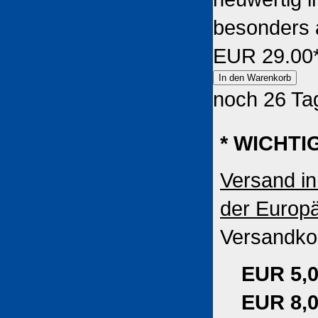
besonders a
EUR 29.00
noch 26 Ta
* WICHTI
Versand in
der Europ
Versandkos
EUR 5,
EUR 8,