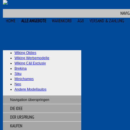
NAVIG
HOME
ALLE ANGEBOTE
WARENKORB
AGB
VERSAND & ZAHLUNG
Wiking Oldies
Wiking Werbemodelle
Wiking C&I Exclusiv
Brekina
Siku
Minichamps
Neo
Andere Modellautos
Navigation überspringen
DIE IDEE
DER URSPRUNG
KAUFEN