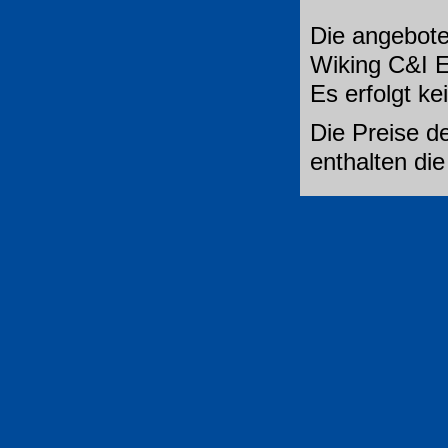
Die angebote
Wiking C&I E
Es erfolgt k
Die Preise de
enthalten di