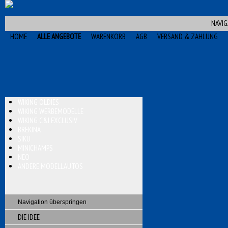
NAVIG
HOME
ALLE ANGEBOTE
WARENKORB
AGB
VERSAND & ZAHLUNG
WIKING OLDIES
WIKING WERBEMODELLE
WIKING C&I EXCLUSIV
BREKINA
SIKU
MINICHAMPS
NEO
ANDERE MODELLAUTOS
Navigation überspringen
DIE IDEE