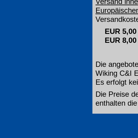
Versand inne
Europäische
Versandkoste
EUR 5,00
EUR 8,0
Die angebote
Wiking C&I E
Es erfolgt k
Die Preise de
enthalten di