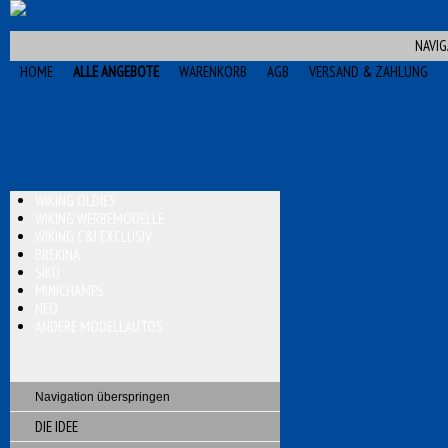
NAVIG
HOME
ALLE ANGEBOTE
WARENKORB
AGB
VERSAND & ZAHLUNG
WIKING OLDIES
WIKING WERBEMODELLE
WIKING C&I EXCLUSIV
BREKINA
SIKU
MINICHAMPS
NEO
ANDERE MODELLAUTOS
Navigation überspringen
DIE IDEE