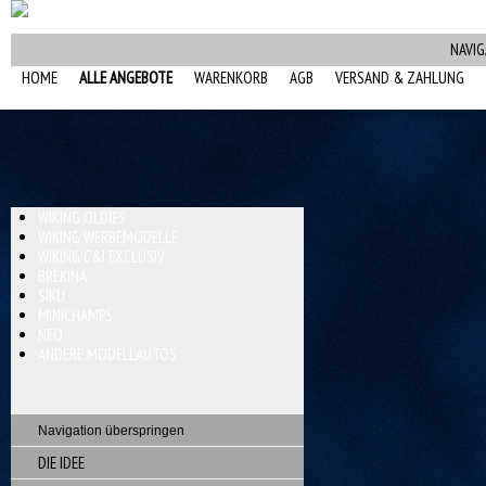
NAVIG
HOME
ALLE ANGEBOTE
WARENKORB
AGB
VERSAND & ZAHLUNG
WIKING OLDIES
WIKING WERBEMODELLE
WIKING C&I EXCLUSIV
BREKINA
SIKU
MINICHAMPS
NEO
ANDERE MODELLAUTOS
Navigation überspringen
DIE IDEE