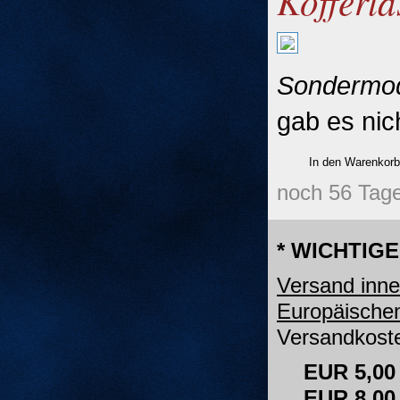
Kofferl
Sondermod
gab es nic
noch 56 Tage
* WICHTIGE
Versand inne
Europäische
Versandkoste
EUR 5,00
EUR 8,0