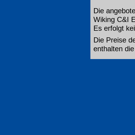
Die angebote
Wiking C&I E
Es erfolgt k
Die Preise de
enthalten di