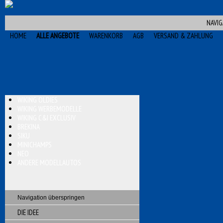
NAVIG
HOME
ALLE ANGEBOTE
WARENKORB
AGB
VERSAND & ZAHLUNG
WIKING OLDIES
WIKING WERBEMODELLE
WIKING C&I EXCLUSIV
BREKINA
SIKU
MINICHAMPS
NEO
ANDERE MODELLAUTOS
Navigation überspringen
DIE IDEE