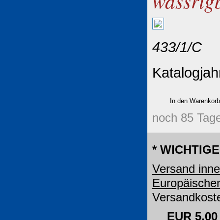
wässrig
433/1/C
Katalogjah
noch 85 Tage
* WICHTIGE
Versand inne
Europäische
Versandkoste
EUR 5,00