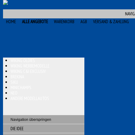
NAVIG
HOME
ALLE ANGEBOTE
WARENKORB
AGB
VERSAND & ZAHLUNG
WIKING OLDIES
WIKING WERBEMODELLE
WIKING C&I EXCLUSIV
BREKINA
SIKU
MINICHAMPS
NEO
ANDERE MODELLAUTOS
Navigation überspringen
DIE IDEE