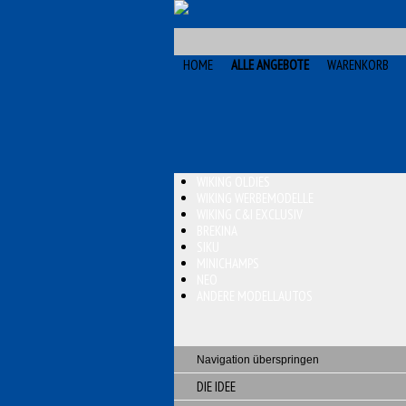
HOME
ALLE ANGEBOTE
WARENKORB
WIKING OLDIES
WIKING WERBEMODELLE
WIKING C&I EXCLUSIV
BREKINA
SIKU
MINICHAMPS
NEO
ANDERE MODELLAUTOS
Navigation überspringen
DIE IDEE