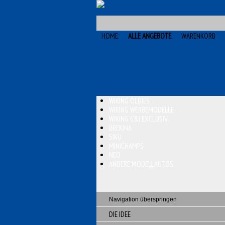
HOME
ALLE ANGEBOTE
WARENKORB
WIKING OLDIES
WIKING WERBEMODELLE
WIKING C&I EXCLUSIV
BREKINA
SIKU
MINICHAMPS
NEO
ANDERE MODELLAUTOS
Navigation überspringen
DIE IDEE