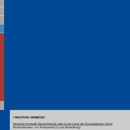
* WICHTIGE HINWEISE:
Versand innerhalb Deutschlands oder in ein Land der Europäischen Union
Versandkosten: nur Portoanteil (1x pro Bestellung)