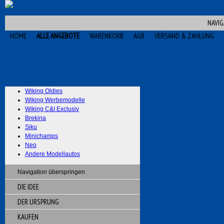
NAVIG
HOME
ALLE ANGEBOTE
WARENKORB
AGB
VERSAND & ZAHLUNG
Wiking Oldies
Wiking Werbemodelle
Wiking C&I Exclusiv
Brekina
Siku
Minichamps
Neo
Andere Modellautos
Navigation überspringen
DIE IDEE
DER URSPRUNG
KAUFEN