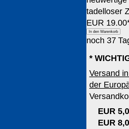
tadelloser 
EUR 19.00
noch 37 Ta
* WICHTI
Versand in
der Europ
Versandkos
EUR 5,
EUR 8,